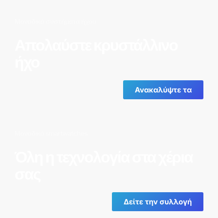
Μοναδικά συστήματα ήχου
Απολαύστε κρυστάλλινο
ήχο
Ανακαλύψτε τα
Μοναδικά smartwatches
Όλη η τεχνολογία στα χέρια
σας
Δείτε την συλλογή