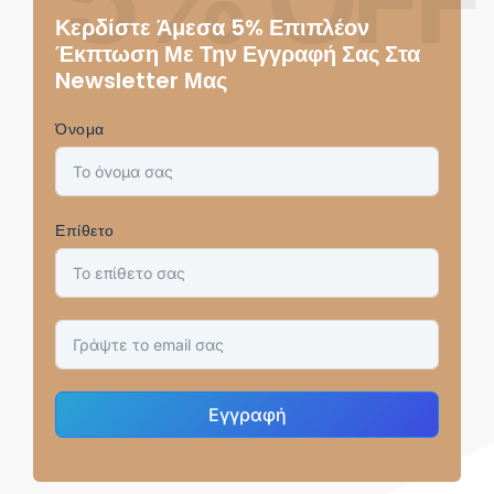
Κερδίστε Άμεσα 5% Επιπλέον
Έκπτωση Με Την Εγγραφή Σας Στα
Newsletter Μας
Όνομα
Επίθετο
Εγγραφή