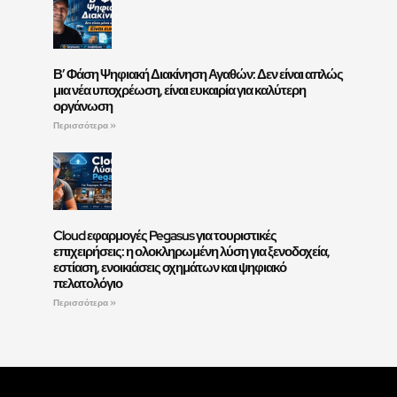
Β’ Φάση Ψηφιακή Διακίνηση Αγαθών: Δεν είναι απλώς
μια νέα υποχρέωση, είναι ευκαιρία για καλύτερη
οργάνωση
Περισσότερα »
Cloud εφαρμογές Pegasus για τουριστικές
επιχειρήσεις: η ολοκληρωμένη λύση για ξενοδοχεία,
εστίαση, ενοικιάσεις οχημάτων και ψηφιακό
πελατολόγιο
Περισσότερα »
Ακολουθήστε Μας