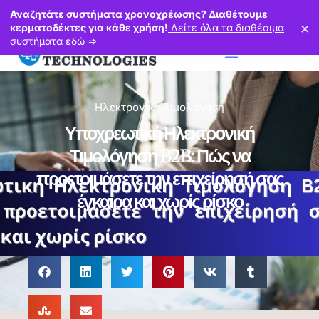
Πόντου 37, Νέα Μεσημβρία Τ.Κ. 57011, Θεσσαλονίκη
Αναζητάτε συστήματα χρονοχρέωσης? Διαθέτουμε
×
2310729873
6974319263
κερματοδέκτες για κάθε χρήση!
Δείτε όλα τα διαθέσιμα
συστήματα εδώ =>
Ηλεκτρονική Τιμολόγηση
Υποχρεωτική Ηλεκτρονική
Τιμολόγηση B2B: Πώς να
προετοιμάσετε την επιχείρησή σας
έγκαιρα και χωρίς ρίσκο