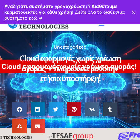
Πόντου 37, Νέα Μεσημβρία Τ.Κ. 57011, Θεσσαλονίκη
Αναζητάτε συστήματα χρονοχρέωσης? Διαθέτουμε
×
2310729873
6974319263
κερματοδέκτες για κάθε χρήση!
Δείτε όλα τα διαθέσιμα
συστήματα εδώ =>
Uncategorized
Cloud εφαρμογές χωρίς χρέωση
αγοράς – πληρώνετε μόνο την
ετήσια υποστήριξη!