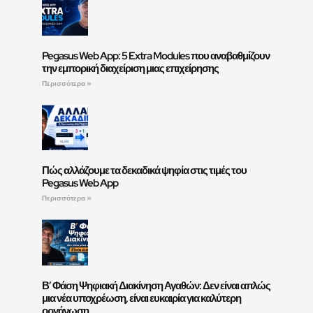
Pegasus Web App: 5 Extra Modules που αναβαθμίζουν
την εμπορική διαχείριση μιας επιχείρησης
Περισσότερα »
Πώς αλλάζουμε τα δεκαδικά ψηφία στις τιμές του
Pegasus Web App
Περισσότερα »
Β’ Φάση Ψηφιακή Διακίνηση Αγαθών: Δεν είναι απλώς
μια νέα υποχρέωση, είναι ευκαιρία για καλύτερη
οργάνωση