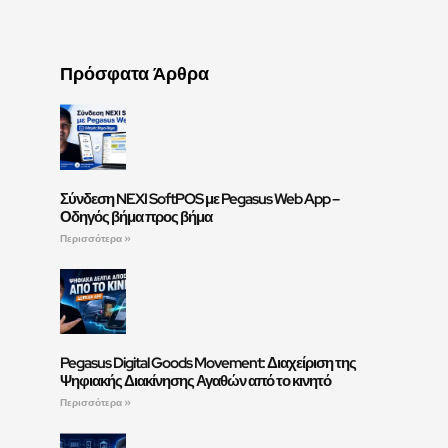
Πρόσφατα Άρθρα
Σύνδεση NEXI SoftPOS με Pegasus Web App –
Οδηγός βήμα προς βήμα
Περισσότερα »
Pegasus Digital Goods Movement: Διαχείριση της
Ψηφιακής Διακίνησης Αγαθών από το κινητό
Περισσότερα »