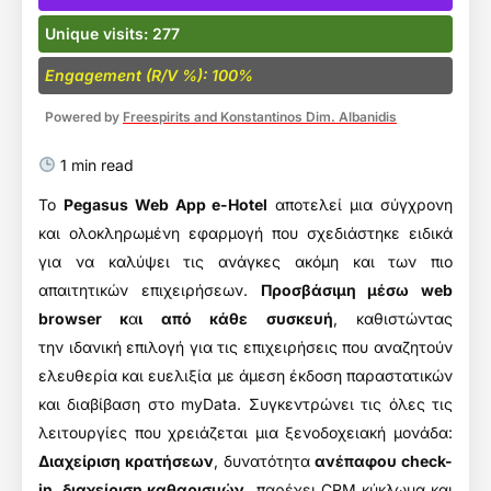
Unique visits: 277
Engagement (R/V %): 100%
Powered by
Freespirits and Konstantinos Dim. Albanidis
1 min read
Το
Pegasus Web App e-Hotel
αποτελεί μια σύγχρονη
και ολοκληρωμένη εφαρμογή που σχεδιάστηκε ειδικά
για να καλύψει τις ανάγκες ακόμη και των πιο
απαιτητικών επιχειρήσεων.
Προσβάσιμη μέσω web
browser κ
α
ι από κάθε συσκευή
, καθιστώντας
την ιδανική επιλογή για τις επιχειρήσεις που αναζητούν
ελευθερία και ευελιξία με άμεση έκδοση παραστατικών
και διαβίβαση στο myData. Συγκεντρώνει τις όλες τις
λειτουργίες που χρειάζεται μια ξενοδοχειακή μονάδα:
Διαχείριση κρατήσεων
, δυνατότητα
ανέπαφου check-
in
,
διαχείριση καθαρισμών,
παρέχει CRM κύκλωμα και