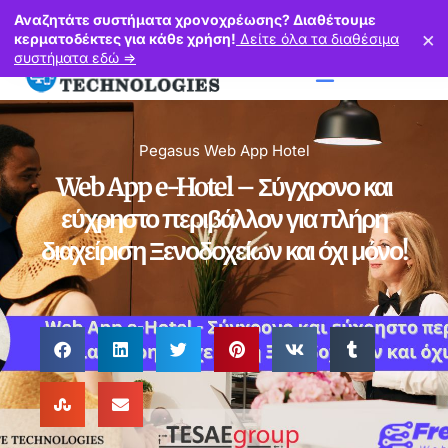
Πόντου 37, Νέα Μεσημβρία Τ.Κ. 57011, Θεσσαλονίκη
Αναζητάτε συστήματα χρονοχρέωσης? Διαθέτουμε
×
2310729873
6974319263
κερματοδέκτες για κάθε χρήση!
Δείτε όλα τα διαθέσιμα
συστήματα εδώ =>
Pegasus Web App Hotel
Web App e-Hotel – Σύγχρονο και
εύχρηστο περιβάλλον για πλήρη
διαχείριση Ξενοδοχείων και όχι μόνο!