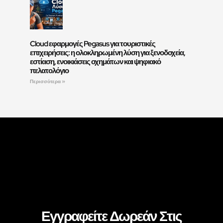
Cloud εφαρμογές Pegasus για τουριστικές
επιχειρήσεις: η ολοκληρωμένη λύση για ξενοδοχεία,
εστίαση, ενοικιάσεις οχημάτων και ψηφιακό
πελατολόγιο
Περισσότερα »
Ακολουθήστε Μας
Εγγραφείτε Δωρεάν Στις