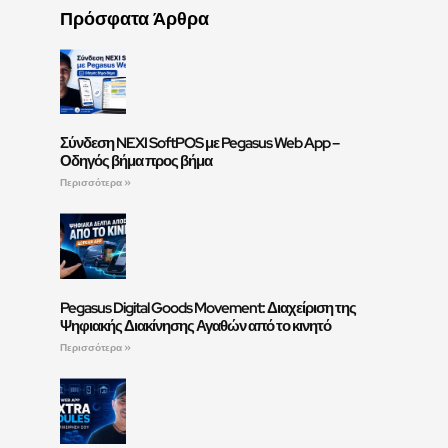
Πρόσφατα Άρθρα
Σύνδεση NEXI SoftPOS με Pegasus Web App –
Οδηγός βήμα προς βήμα
Περισσότερα »
Pegasus Digital Goods Movement: Διαχείριση της
Ψηφιακής Διακίνησης Αγαθών από το κινητό
Περισσότερα »